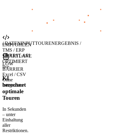
/ DATENINPUT
TOURENERGEBNIS /
EMPFOHLEN
TMS / ERP
via REST-API
SMARTLANE
OPTIMIERT
LOW
live
BARRIER
Excel / CSV
KI
Ohne
berechnet
Integration
optimale
Touren
In Sekunden
– unter
Einhaltung
aller
Restriktionen.