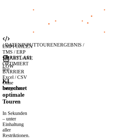
/ DATENINPUT
TOURENERGEBNIS /
EMPFOHLEN
TMS / ERP
via REST-API
SMARTLANE
OPTIMIERT
LOW
live
BARRIER
Excel / CSV
KI
Ohne
berechnet
Integration
optimale
Touren
In Sekunden
– unter
Einhaltung
aller
Restriktionen.