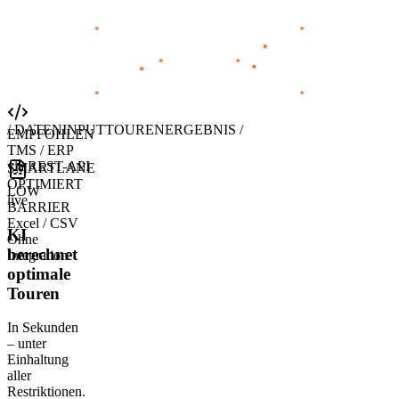
/ DATENINPUT
TOURENERGEBNIS /
EMPFOHLEN
TMS / ERP
via REST-API
SMARTLANE
OPTIMIERT
LOW
live
BARRIER
Excel / CSV
KI
Ohne
berechnet
Integration
optimale
Touren
In Sekunden
– unter
Einhaltung
aller
Restriktionen.