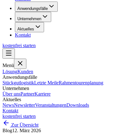
Anwendungsfälle
Unternehmen
Aktuelles
Kontakt
kostenfrei starten
Menü
Lösung
Kunden
Anwendungsfälle
Stückgutlogistik
Letzte Meile
Rahmentourenplanung
Unternehmen
Über uns
Partner
Karriere
Aktuelles
News
Newsletter
Veranstaltungen
Downloads
Kontakt
kostenfrei starten
Zur Übersicht
Blog
12. März 2026