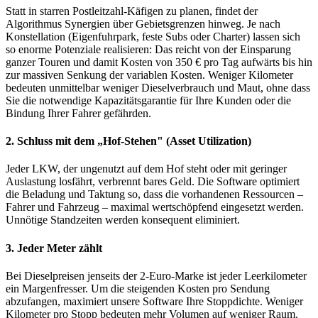
Statt in starren Postleitzahl-Käfigen zu planen, findet der
Algorithmus Synergien über Gebietsgrenzen hinweg. Je nach
Konstellation (Eigenfuhrpark, feste Subs oder Charter) lassen sich
so enorme Potenziale realisieren: Das reicht von der Einsparung
ganzer Touren und damit Kosten von 350 € pro Tag aufwärts bis hin
zur massiven Senkung der variablen Kosten. Weniger Kilometer
bedeuten unmittelbar weniger Dieselverbrauch und Maut, ohne dass
Sie die notwendige Kapazitätsgarantie für Ihre Kunden oder die
Bindung Ihrer Fahrer gefährden.
2. Schluss mit dem „Hof-Stehen" (Asset Utilization)
Jeder LKW, der ungenutzt auf dem Hof steht oder mit geringer
Auslastung losfährt, verbrennt bares Geld. Die Software optimiert
die Beladung und Taktung so, dass die vorhandenen Ressourcen –
Fahrer und Fahrzeug – maximal wertschöpfend eingesetzt werden.
Unnötige Standzeiten werden konsequent eliminiert.
3. Jeder Meter zählt
Bei Dieselpreisen jenseits der 2-Euro-Marke ist jeder Leerkilometer
ein Margenfresser. Um die steigenden Kosten pro Sendung
abzufangen, maximiert unsere Software Ihre Stoppdichte. Weniger
Kilometer pro Stopp bedeuten mehr Volumen auf weniger Raum.