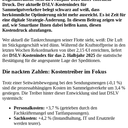
Druck. Der aktuelle DSLV-Kostenindex für
Sammelgutverkehre belegt schwarz auf weiß, dass
herkömmliche Optimierung nicht mehr ausreicht. Es ist Zeit für
eine digitale Strategie-Änderung. In diesem Beitrag zeigen wir
auf, wie Smartlane Ihnen dabei helfen kann, diesen
Kostendruck abzufangen.
Wer aktuell die Tankrechnungen seiner Flotte sieht, weiß: Die Luft
im Stückgutgeschäft wird dünn. Während die Kraftstoffpreise in den
letzten Wochen Rekordmarken von über 2,15 €/l erreichten, liefert
der
DSLV-Kostenindex für das 2. Halbjahr 2025
die statistische
Bestätigung für die angespannte Lage der Speditionen.
Die nackten Zahlen: Kostentreiber im Fokus
Trotz einer Seitwärtsbewegung bei den Sendungsmengen (-0,1 %)
sind die prozessabhängigen Kosten im Sammelgutverkehr um 3,4 %
gestiegen. Die Treiber hinter dieser Entwicklung sind laut DSLV
systemisch:
Personalkosten:
+3,7 % (getrieben durch den
Fachkräftemangel und Tarifanpassungen).
Sachkosten:
+4,2 % (Instandhaltung, IT und Ersatzteile
werden teurer).