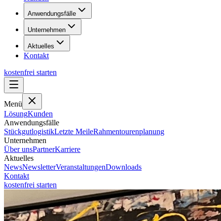
Anwendungsfälle
Unternehmen
Aktuelles
Kontakt
kostenfrei starten
Menü
Lösung
Kunden
Anwendungsfälle
Stückgutlogistik
Letzte Meile
Rahmentourenplanung
Unternehmen
Über uns
Partner
Karriere
Aktuelles
News
Newsletter
Veranstaltungen
Downloads
Kontakt
kostenfrei starten