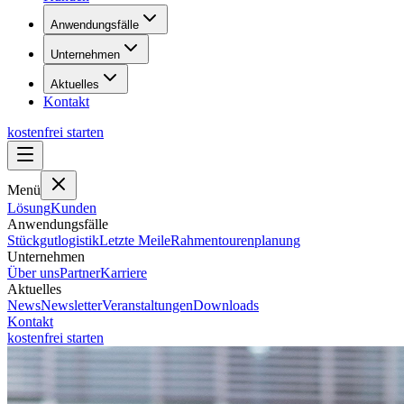
Anwendungsfälle
Unternehmen
Aktuelles
Kontakt
kostenfrei starten
Menü
Lösung
Kunden
Anwendungsfälle
Stückgutlogistik
Letzte Meile
Rahmentourenplanung
Unternehmen
Über uns
Partner
Karriere
Aktuelles
News
Newsletter
Veranstaltungen
Downloads
Kontakt
kostenfrei starten