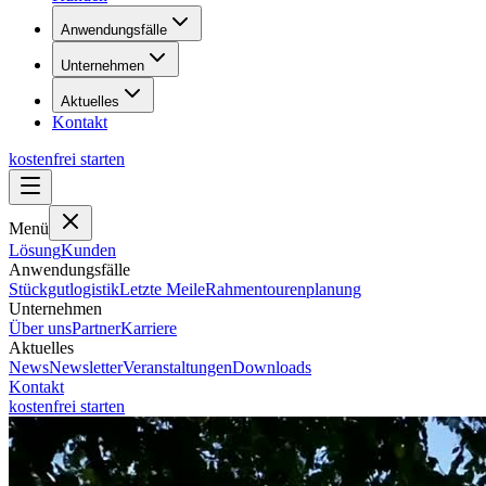
Anwendungsfälle
Unternehmen
Aktuelles
Kontakt
kostenfrei starten
Menü
Lösung
Kunden
Anwendungsfälle
Stückgutlogistik
Letzte Meile
Rahmentourenplanung
Unternehmen
Über uns
Partner
Karriere
Aktuelles
News
Newsletter
Veranstaltungen
Downloads
Kontakt
kostenfrei starten