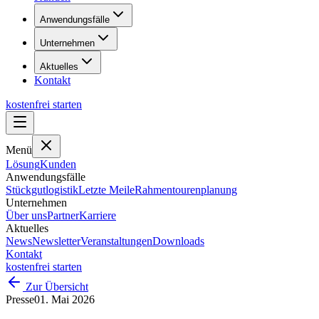
Anwendungsfälle
Unternehmen
Aktuelles
Kontakt
kostenfrei starten
Menü
Lösung
Kunden
Anwendungsfälle
Stückgutlogistik
Letzte Meile
Rahmentourenplanung
Unternehmen
Über uns
Partner
Karriere
Aktuelles
News
Newsletter
Veranstaltungen
Downloads
Kontakt
kostenfrei starten
Zur Übersicht
Presse
01. Mai 2026