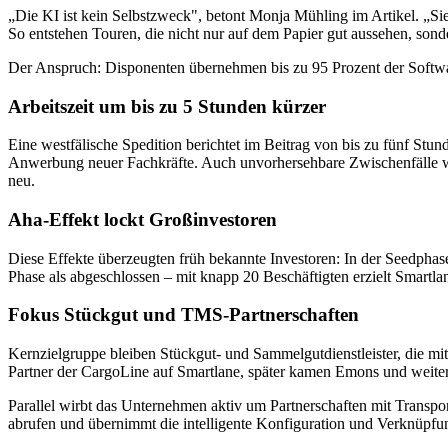
„Die KI ist kein Selbstzweck", betont Monja Mühling im Artikel. „Si
So entstehen Touren, die nicht nur auf dem Papier gut aussehen, sond
Der Anspruch: Disponenten übernehmen bis zu 95 Prozent der Soft
Arbeitszeit um bis zu 5 Stunden kürzer
Eine westfälische Spedition berichtet im Beitrag von bis zu fünf Stu
Anwerbung neuer Fachkräfte. Auch unvorhersehbare Zwischenfälle wie
neu.
Aha-Effekt lockt Großinvestoren
Diese Effekte überzeugten früh bekannte Investoren: In der Seedphase
Phase als abgeschlossen – mit knapp 20 Beschäftigten erzielt Smartla
Fokus Stückgut und TMS-Partnerschaften
Kernzielgruppe bleiben Stückgut- und Sammelgutdienstleister, die mit
Partner der CargoLine auf Smartlane, später kamen Emons und weit
Parallel wirbt das Unternehmen aktiv um Partnerschaften mit Transp
abrufen und übernimmt die intelligente Konfiguration und Verknüpfu