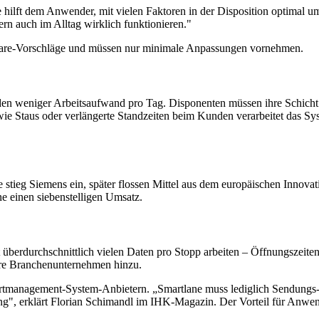
e hilft dem Anwender, mit vielen Faktoren in der Disposition optimal u
ern auch im Alltag wirklich funktionieren."
ware-Vorschläge und müssen nur minimale Anpassungen vornehmen.
nden weniger Arbeitsaufwand pro Tag. Disponenten müssen ihre Schicht n
 Staus oder verlängerte Standzeiten beim Kunden verarbeitet das Sys
 stieg Siemens ein, später flossen Mittel aus dem europäischen Innova
ne einen siebenstelligen Umsatz.
 überdurchschnittlich vielen Daten pro Stopp arbeiten – Öffnungszeiten
ere Branchenunternehmen hinzu.
ortmanagement-System-Anbietern. „Smartlane muss lediglich Sendungs- 
ng", erklärt Florian Schimandl im IHK-Magazin. Der Vorteil für Anwen