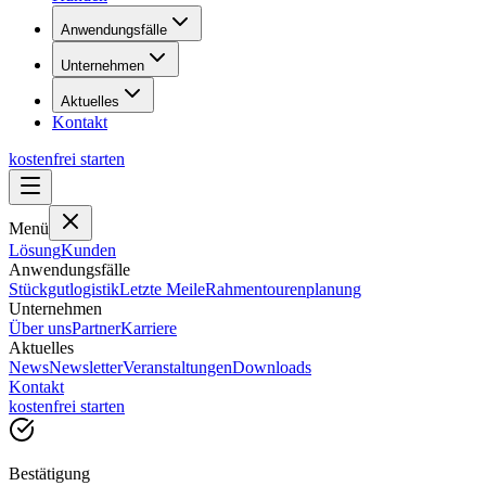
Anwendungsfälle
Unternehmen
Aktuelles
Kontakt
kostenfrei starten
Menü
Lösung
Kunden
Anwendungsfälle
Stückgutlogistik
Letzte Meile
Rahmentourenplanung
Unternehmen
Über uns
Partner
Karriere
Aktuelles
News
Newsletter
Veranstaltungen
Downloads
Kontakt
kostenfrei starten
Bestätigung