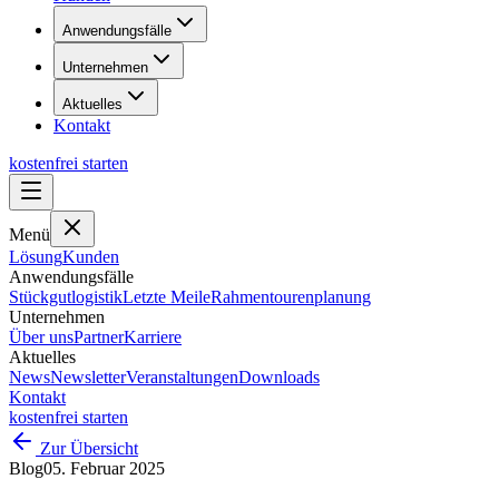
Anwendungsfälle
Unternehmen
Aktuelles
Kontakt
kostenfrei starten
Menü
Lösung
Kunden
Anwendungsfälle
Stückgutlogistik
Letzte Meile
Rahmentourenplanung
Unternehmen
Über uns
Partner
Karriere
Aktuelles
News
Newsletter
Veranstaltungen
Downloads
Kontakt
kostenfrei starten
Zur Übersicht
Blog
05. Februar 2025