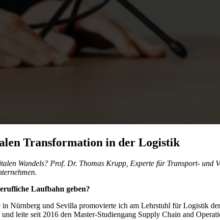
len Transformation in der Logistik
gitalen Wandels? Prof. Dr. Thomas Krupp, Experte für Transport- und Ve
unternehmen.
berufliche Laufbahn geben?
in Nürnberg und Sevilla promovierte ich am Lehrstuhl für Logistik der
n und leite seit 2016 den Master-Studiengang Supply Chain and Opera