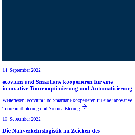
14. September 2022
ecovium und Smartlane kooperieren für eine
innovative Tourenoptimierung und Automatisierung
Weiterlesen
:
ecovium und Smartlane kooperieren für eine innovative
Tourenoptimierung und Automatisierung
10. September 2022
Die Nahverkehrslogistik im Zeichen des