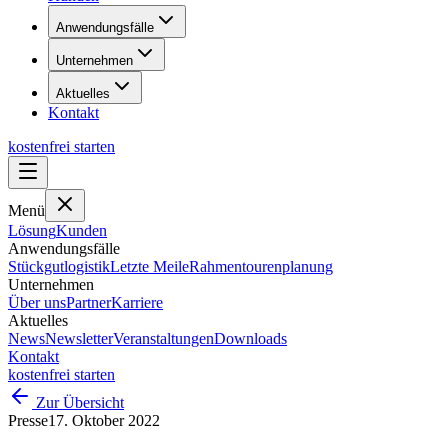
Anwendungsfälle
Unternehmen
Aktuelles
Kontakt
kostenfrei starten
Menü
Lösung
Kunden
Anwendungsfälle
Stückgutlogistik
Letzte Meile
Rahmentourenplanung
Unternehmen
Über uns
Partner
Karriere
Aktuelles
News
Newsletter
Veranstaltungen
Downloads
Kontakt
kostenfrei starten
Zur Übersicht
Presse
17. Oktober 2022