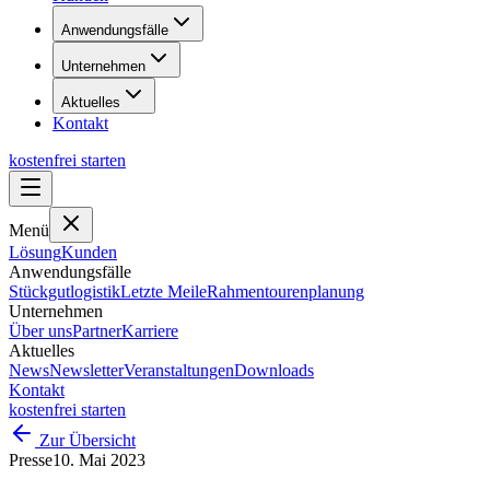
Anwendungsfälle
Unternehmen
Aktuelles
Kontakt
kostenfrei starten
Menü
Lösung
Kunden
Anwendungsfälle
Stückgutlogistik
Letzte Meile
Rahmentourenplanung
Unternehmen
Über uns
Partner
Karriere
Aktuelles
News
Newsletter
Veranstaltungen
Downloads
Kontakt
kostenfrei starten
Zur Übersicht
Presse
10. Mai 2023